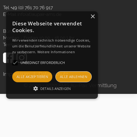
Tel +49 (0) 761 70 76 917
×
E-Mail
info(at)aupair-ams.de
Diese Webseite verwendet
Cookies.
Bürozeiten:
Montag - Freitag 10.00 - 18.00 Uhr
Wir verwenden technisch notwendige Cookies,
Termine nach Absprache
um die Benutzerfreundlichkeit unserer Website
zu verbessern.
Weitere Informationen
UNBEDINGT ERFORDERLICH
Impressum
I
Datenschutz
ALLE AKZEPTIEREN
ALLE ABLEHNEN
© 2000 - 2020 AMS Au-Pair Vermittlung
DETAILS ANZEIGEN
Unbedingt erforderlich
Unbedingt erforderliche Cookies ermöglichen
wesentliche Kernfunktionen der Website wie
die Benutzeranmeldung und die