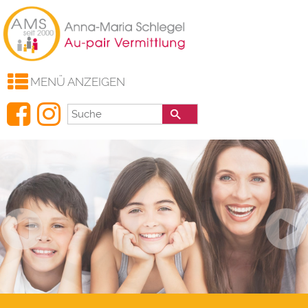
AMS
Gastfamilien
Au-Pair
Haushaltshilfen
MENÜ ANZEIGEN
Au-Pair Info
Links
Aktuelles
Kontakt
Downloads
FAQ
AGB
Impressum
Datenschutz