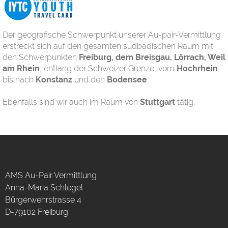
Der geografische Schwerpunkt unserer Au-pair-Vermittlung
erstreckt sich auf den gesamten südbadischen Raum mit
den Schwerpunkten
Freiburg, dem Breisgau, Lörrach, Weil
am Rhein
, entlang der Schweizer Grenze, vom
Hochrhein
bis nach
Konstanz
und den
Bodensee
.
Ebenfalls sind wir auch im Raum von
Stuttgart
tätig.
AMS Au-Pair Vermittlung
Anna-Maria Schlegel
Bürgerwehrstrasse 4
D-79102 Freiburg