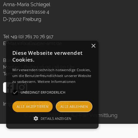
Anna-Maria Schlegel
Bürgerwehrstrasse 4
D-79102 Freiburg
Tel +49 (0) 761 70 76 917
×
E-Mail
info(at)aupair-ams.de
Diese Webseite verwendet
Cookies.
Bürozeiten:
Montag - Freitag 10.00 - 18.00 Uhr
Wir verwenden technisch notwendige Cookies,
Termine nach Absprache
um die Benutzerfreundlichkeit unserer Website
zu verbessern.
Weitere Informationen
UNBEDINGT ERFORDERLICH
Impressum
I
Datenschutz
ALLE AKZEPTIEREN
ALLE ABLEHNEN
© 2000 - 2020 AMS Au-Pair Vermittlung
DETAILS ANZEIGEN