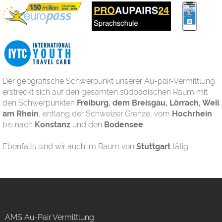
Der geografische Schwerpunkt unserer Au-pair-Vermittlung
erstreckt sich auf den gesamten südbadischen Raum mit
den Schwerpunkten
Freiburg, dem Breisgau, Lörrach, Weil
am Rhein
, entlang der Schweizer Grenze, vom
Hochrhein
bis nach
Konstanz
und den
Bodensee
.
Ebenfalls sind wir auch im Raum von
Stuttgart
tätig.
AMS Au-Pair Vermittlung