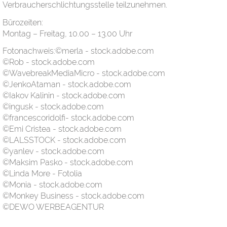
Verbraucherschlichtungsstelle teilzunehmen.
Bürozeiten:
Montag – Freitag, 10.00 – 13.00 Uhr
Fotonachweis:©merla - stock.adobe.com
©Rob - stock.adobe.com
©WavebreakMediaMicro - stock.adobe.com
©JenkoAtaman - stock.adobe.com
©Iakov Kalinin - stock.adobe.com
©ingusk - stock.adobe.com
©francescoridolfi- stock.adobe.com
©Emi Cristea - stock.adobe.com
©LALSSTOCK - stock.adobe.com
©yanlev - stock.adobe.com
©Maksim Pasko - stock.adobe.com
©Linda More - Fotolia
©Monia - stock.adobe.com
©Monkey Business - stock.adobe.com
©DEWO WERBEAGENTUR