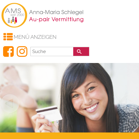
AMS
Gastfamilien
Au-Pair
Haushaltshilfen
MENÜ ANZEIGEN
Au-Pair Info
Links
Aktuelles
Kontakt
Downloads
FAQ
AGB
Impressum
Datenschutz