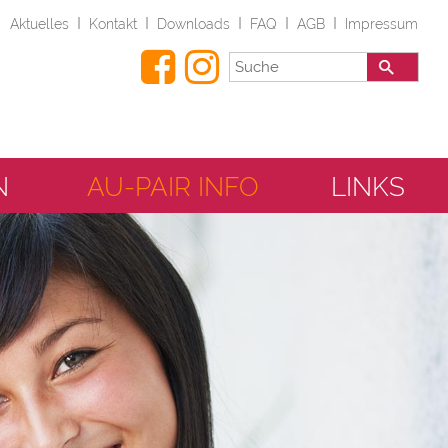
I
I
I
I
I
Aktuelles
Kontakt
Downloads
FAQ
AGB
Impressum
N
AU-PAIR INFO
LINKS